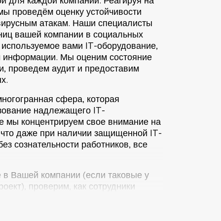
ой для каждой компании. Реагируя на
 мы проведём оценку устойчивости
вирусным атакам. Наши специалисты
аниц вашей компании в социальных
 используемое вами IT-оборудование,
ам информации. Мы оценим состояние
, проведем аудит и предоставим
х.
ногогранная сфера, которая
зование надлежащего IT-
ре мы концентрируем свое внимание на
 что даже при наличии защищенной IT-
ез сознательности работников, все
в Вашей компании (если таковые у
оект), проверим, как сотрудники
проверки реакции работников на
ть персонала идентифицировать