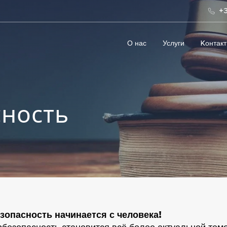
+3
О нас
Услуги
Kонтак
ность
езопасность начинается с человека!