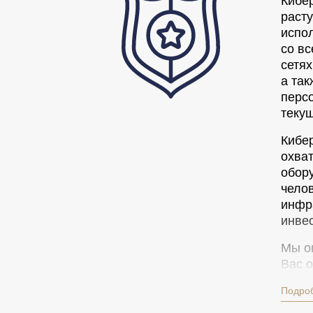
Кибер
расту
испо
со в
сетях
а та
перс
теку
Кибе
охва
обору
чело
инфра
инвес
Мы о
Вас о
собл
Подро
подо