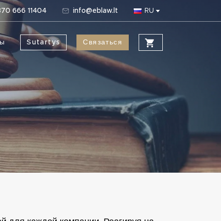
70 666 11404
info@eblaw.lt
RU
ты
Sutartys
Связаться