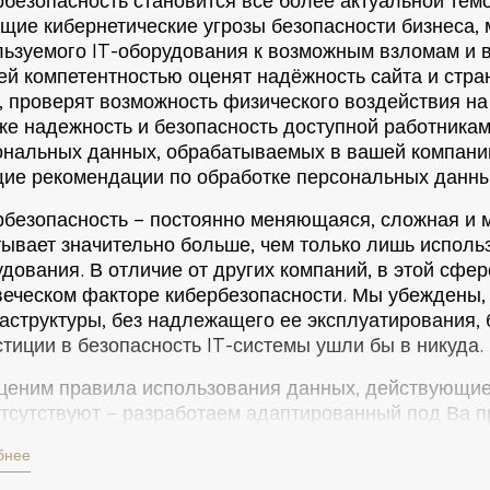
безопасность становится всё более актуальной тем
щие кибернетические угрозы безопасности бизнеса,
льзуемого IT-оборудования к возможным взломам и 
сей компетентностью оценят надёжность сайта и стр
, проверят возможность физического воздействия на
кже надежность и безопасность доступной работник
ональных данных, обрабатываемых в вашей компании
щие рекомендации по обработке персональных данны
рбезопасность – постоянно меняющаяся, сложная и м
тывает значительно больше, чем только лишь исполь
дования. В отличие от других компаний, в этой сфе
веческом факторе кибербезопасности. Мы убеждены,
структуры, без надлежащего ее эксплуатирования, б
тиции в безопасность IT-системы ушли бы в никуда.
ценим правила использования данных, действующие 
тсутствуют – разработаем адаптированный под Ва пр
юдают требования к безопасности данных. В рамках 
бнее
зрительные действия системы, мы оценим способнос