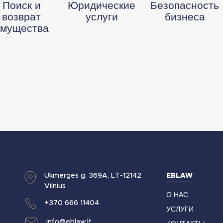
Поиск и
Юридические
Безопасность
возврат
услуги
бизнеса
имущества
Ukmergės g. 369A, LT-12142
EBLAW
Vilnius
О НАС
+370 666 11404
УСЛУГИ
info@eblaw.lt