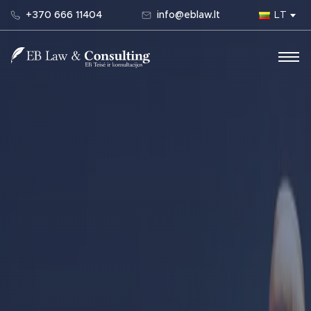
+370 666 11404
info@eblaw.lt
LT
Main Navigation