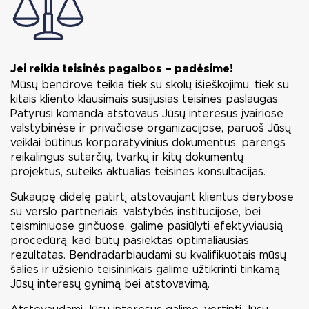
Jei reikia teisinės pagalbos – padėsime!
Mūsų bendrovė teikia tiek su skolų išieškojimu, tiek su
kitais kliento klausimais susijusias teisines paslaugas.
Patyrusi komanda atstovaus Jūsų interesus įvairiose
valstybinėse ir privačiose organizacijose, paruoš Jūsų
veiklai būtinus korporatyvinius dokumentus, parengs
reikalingus sutarčių, tvarkų ir kitų dokumentų
projektus, suteiks aktualias teisines konsultacijas.
Sukaupę didelę patirtį atstovaujant klientus derybose
su verslo partneriais, valstybės institucijose, bei
teisminiuose ginčuose, galime pasiūlyti efektyviausią
procedūrą, kad būtų pasiektas optimaliausias
rezultatas. Bendradarbiaudami su kvalifikuotais mūsų
šalies ir užsienio teisininkais galime užtikrinti tinkamą
Jūsų interesų gynimą bei atstovavimą.