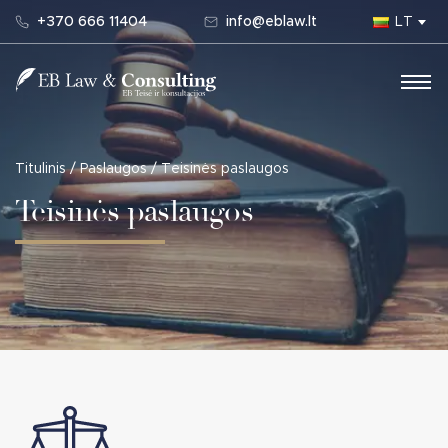
+370 666 11404
info@eblaw.lt
LT
Main Navigation
Titulinis
/
Paslaugos
/
Teisinės paslaugos
Teisinės paslaugos