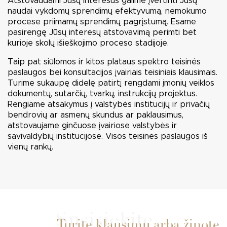
Atstovaudami Jūsų interesus galime įvertinti Jūsų
naudai vykdomų sprendimų efektyvumą, nemokumo
procese priimamų sprendimų pagrįstumą. Esame
pasirengę Jūsų interesų atstovavimą perimti bet
kurioje skolų išieškojimo proceso stadijoje.
Taip pat siūlomos ir kitos plataus spektro teisinės
paslaugos bei konsultacijos įvairiais teisiniais klausimais.
Turime sukaupę didelę patirtį rengdami įmonių veiklos
dokumentų, sutarčių, tvarkų, instrukcijų projektus.
Rengiame atsakymus į valstybės institucijų ir privačių
bendrovių ar asmenų skundus ar paklausimus,
atstovaujame ginčuose įvairiose valstybės ir
savivaldybių institucijose. Visos teisinės paslaugos iš
vienų rankų.
Susisiekite
Turite klausimų arba žinote