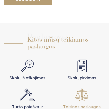
Paslaugos
Kitos mūsų teikiamos
paslaugos
Skolų išieškojimas
Skolų pirkimas
Turto paieška ir
Teisinės paslaugos