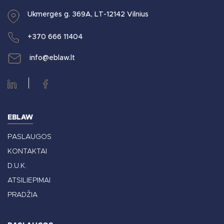
Ukmergės g. 369A, LT-12142 Vilnius
+370 666 11404
info@eblaw.lt
EBLAW
PASLAUGOS
KONTAKTAI
D.U.K.
ATSILIEPIMAI
PRADŽIA