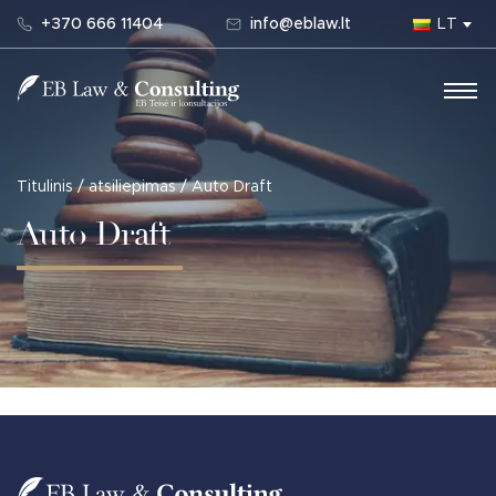
+370 666 11404
info@eblaw.lt
LT
Main Navigation
Titulinis
/
atsiliepimas
/
Auto Draft
Auto Draft
Post navigation