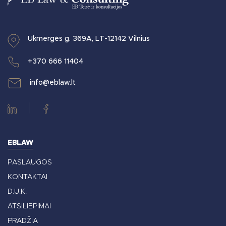
Ukmergės g. 369A, LT-12142 Vilnius
+370 666 11404
info@eblaw.lt
EBLAW
PASLAUGOS
KONTAKTAI
D.U.K.
ATSILIEPIMAI
PRADŽIA