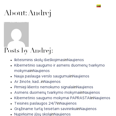
+370 666 11404
info@eblaw.lt
LT
About: Andrej
Main Navigation
Posts by Andrej:
Ikiteisminis skolų išieškojimas
in
Naujienos
Kibernetinio saugumo ir asmens duomenų tvarkymo
mokymai
in
Naujienos
Nauja paslauga verslo saugumui
in
Naujienos
Ar žinote, kad…
in
Naujienos
Pirmieji kliento nemokumo signalai
in
Naujienos
Asmens duomenų tvarkymo mokymai
in
Naujienos
Kibernetinio saugumo mokymai PAPRASTAI
in
Naujienos
Teisinės paslaugos 24/7
in
Naujienos
Grąžiname turtą teisėtam savininkui
in
Naujienos
Nupirksime jūsų skolą
in
Naujienos