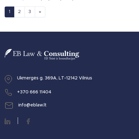
Posts navigation
1
2
3
»
Ukmergės g. 369A, LT-12142 Vilnius
+370 666 11404
info@eblaw.lt