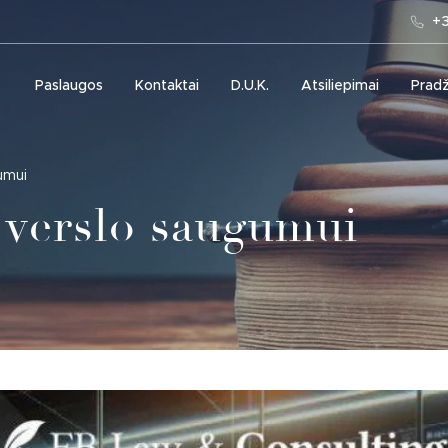
+3
Paslaugos
Kontaktai
D.U.K.
Atsiliepimai
Pradž
umui
 verslo saugumui