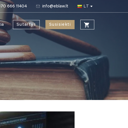
70 666 11404
info@eblaw.lt
LT
ia
Sutartys
Susisiekti