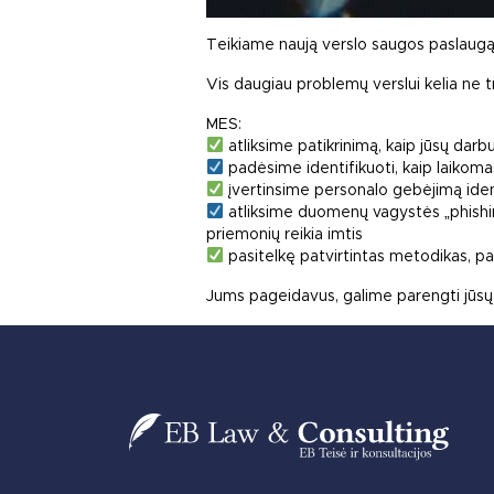
Teikiame naują verslo saugos paslaugą
Vis daugiau problemų verslui kelia ne t
MES:
atliksime patikrinimą, kaip jūsų darb
padėsime identifikuoti, kaip laikom
įvertinsime personalo gebėjimą iden
atliksime duomenų vagystės „phishin
priemonių reikia imtis
pasitelkę patvirtintas metodikas, p
Jums pageidavus, galime parengti jūsų
Post navigation