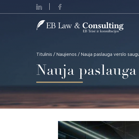
Main Navigation
Titulinis
/
Naujienos
/
Nauja paslauga verslo saug
Nauja paslauga