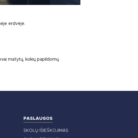
nėje erdvėje.
ovai matytų, kokių papildomų
PASLAUGOS
SKOLŲ IŠIEŠKOJIMAS