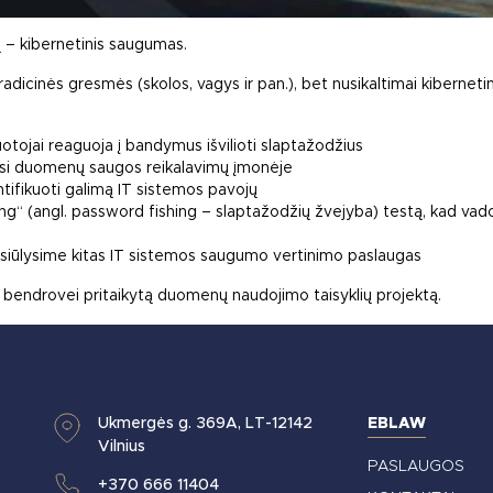
 – kibernetinis saugumas.
radicinės gresmės (skolos, vagys ir pan.), bet nusikaltimai kiberneti
uotojai reaguoja į bandymus išvilioti slaptažodžius
asi duomenų saugos reikalavimų įmonėje
tifikuoti galimą IT sistemos pavojų
g“ (angl. password fishing – slaptažodžių žvejyba) testą, kad vad
asiūlysime kitas IT sistemos saugumo vertinimo paslaugas
 bendrovei pritaikytą duomenų naudojimo taisyklių projektą.
Ukmergės g. 369A, LT-12142
EBLAW
Vilnius
PASLAUGOS
+370 666 11404