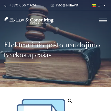
+370 666 11404
info@eblaw.lt
LT
Main Navigation
Elektroninio pašto naudojimo
tvarkos aprašas