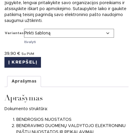
Įsigykite, lengvai pritaikykite savo organizacijos poreikiams ir
atsisiųskite iškart po apmokėjimo. Sutaupykite laiko ir gaukite
patikimą teisinį pagrindą savo elektroninio pašto naudojimo
saugumui užtikrinti.
Variantas
Išvalyti
39,90
€
Su PVM
Į KREPŠELĮ
Aprašymas
Aprašymas
Dokumento struktūra:
BENDROSIOS NUOSTATOS
BENDRAVIMO DUOMENŲ VALDYTOJO ELEKTRONINIU
PAŠTU NUOSTATOS IR REIKALAVIMAI