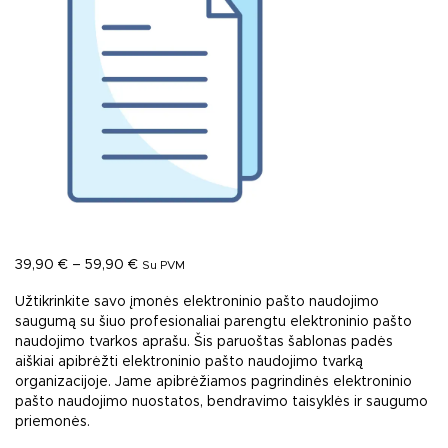
Price range: 39,90 € through 59,90 €
39,90
€
–
59,90
€
Su PVM
Užtikrinkite savo įmonės elektroninio pašto naudojimo
saugumą su šiuo profesionaliai parengtu elektroninio pašto
naudojimo tvarkos aprašu. Šis paruoštas šablonas padės
aiškiai apibrėžti elektroninio pašto naudojimo tvarką
organizacijoje. Jame apibrėžiamos pagrindinės elektroninio
pašto naudojimo nuostatos, bendravimo taisyklės ir saugumo
priemonės.