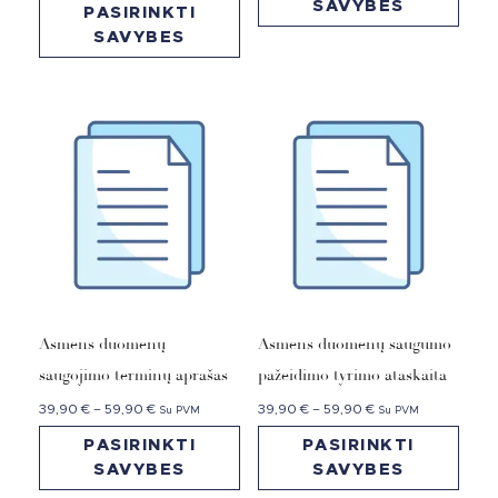
SAVYBES
PASIRINKTI
SAVYBES
Asmens duomenų
Asmens duomenų saugumo
saugojimo terminų aprašas
pažeidimo tyrimo ataskaita
39,90
€
–
59,90
€
39,90
€
–
59,90
€
Su PVM
Su PVM
PASIRINKTI
PASIRINKTI
SAVYBES
SAVYBES