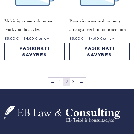
Mokinių asmens duomenų
Poveikio asmens duomenų
tvarkymo taisyklės
apsaugai vertinimo procedūra
89,90
€
–
134,90
€
89,90
€
–
134,90
€
Su PVM
Su PVM
PASIRINKTI
PASIRINKTI
SAVYBES
SAVYBES
←
1
2
3
→