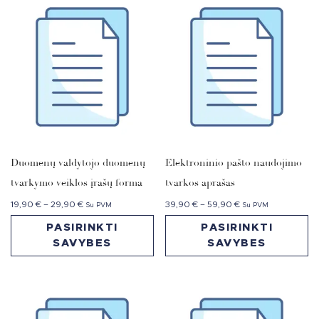
Duomenų valdytojo duomenų
Elektroninio pašto naudojimo
tvarkymo veiklos įrašų forma
tvarkos aprašas
19,90
€
–
29,90
€
39,90
€
–
59,90
€
Su PVM
Su PVM
PASIRINKTI
PASIRINKTI
SAVYBES
SAVYBES