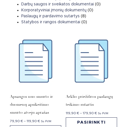
Darbų saugos ir sveikatos dokumentai
(0)
Korporatyviniai įmonių dokumentų
(0)
Paslaugų ir pardavimo sutartys
(8)
Statybos ir rangos dokumentai
(0)
Apsaugos nuo smurto ir
Arklio priežiūros paslaugų
duomenų apsikeitimo
teikimo sutartis
smurto atveju aprašas
119,90
€
–
179,90
€
Su PVM
79,90
€
–
119,90
€
Su PVM
PASIRINKTI