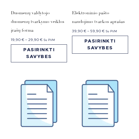
Duomenų valdytojo
Elektroninio pašto
duomenų tvarkymo veiklos
naudojimo tvarkos aprašas
įrašų forma
39,90
€
–
59,90
€
Su PVM
19,90
€
–
29,90
€
Su PVM
PASIRINKTI
SAVYBES
PASIRINKTI
SAVYBES