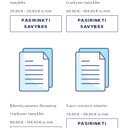
taisyklės
tvarkymo taisyklės
39,90
€
–
59,90
€
69,90
€
–
104,90
€
Su PVM
Su PVM
PASIRINKTI
PASIRINKTI
SAVYBES
SAVYBES
Klientų asmens duomenų
Laivo nuomos sutartis
tvarkymo taisyklės
79,90
€
–
119,90
€
Su PVM
89,90
€
–
134,90
€
Su PVM
PASIRINKTI