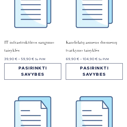
IT infrastruktūros saugumo
Kandidatų asmens duomenų
taisyklės
tvarkymo taisyklės
39,90
€
–
59,90
€
69,90
€
–
104,90
€
Su PVM
Su PVM
PASIRINKTI
PASIRINKTI
SAVYBES
SAVYBES