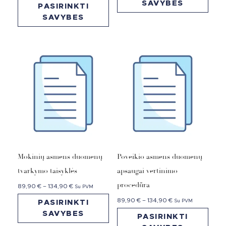
SAVYBES
PASIRINKTI
SAVYBES
Mokinių asmens duomenų
Poveikio asmens duomenų
tvarkymo taisyklės
apsaugai vertinimo
procedūra
89,90
€
–
134,90
€
Su PVM
89,90
€
–
134,90
€
Su PVM
PASIRINKTI
SAVYBES
PASIRINKTI