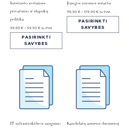
Interneto svetainės
Įrangos nuomos sutartis
privatumo ir slapukų
119,90
€
–
179,90
€
Su PVM
politika
PASIRINKTI
SAVYBES
39,90
€
–
59,90
€
Su PVM
PASIRINKTI
SAVYBES
IT infrastruktūros saugumo
Kandidatų asmens duomenų