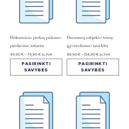
Didmeninio prekių pirkimo-
Duomenų subjekto teisių
pardavimo sutartis
įgyvendinimo taisyklės
49,90
€
–
74,90
€
89,90
€
–
134,90
€
Su PVM
Su PVM
PASIRINKTI
PASIRINKTI
SAVYBES
SAVYBES