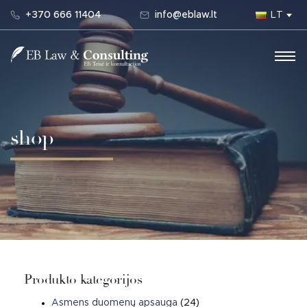
+370 666 11404
info@eblaw.lt
LT
Main Navigation
shop
Produkto kategorijos
Asmens duomenų apsauga
(24)