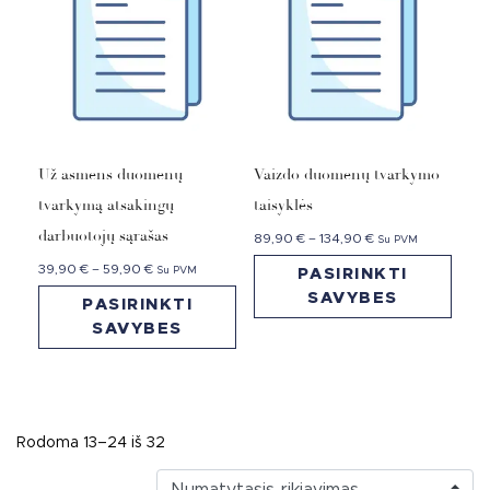
Už asmens duomenų
Vaizdo duomenų tvarkymo
tvarkymą atsakingų
taisyklės
darbuotojų sąrašas
89,90
€
–
134,90
€
Su PVM
39,90
€
–
59,90
€
Su PVM
PASIRINKTI
SAVYBES
PASIRINKTI
SAVYBES
Rodoma 13–24 iš 32