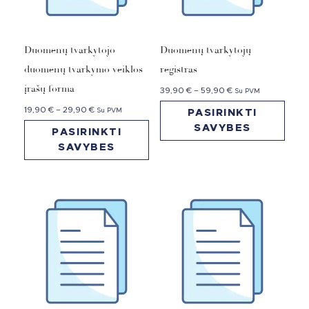
Duomenų tvarkytojo
Duomenų tvarkytojų
duomenų tvarkymo veiklos
registras
įrašų forma
39,90
€
–
59,90
€
Su PVM
19,90
€
–
29,90
€
Su PVM
PASIRINKTI
SAVYBES
PASIRINKTI
SAVYBES