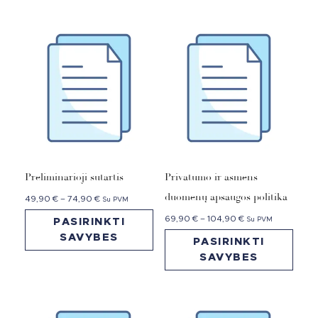
Preliminarioji sutartis
Privatumo ir asmens
duomenų apsaugos politika
49,90
€
–
74,90
€
Su PVM
69,90
€
–
104,90
€
Su PVM
PASIRINKTI
SAVYBES
PASIRINKTI
SAVYBES