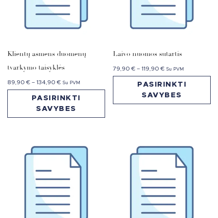
Klientų asmens duomenų
Laivo nuomos sutartis
tvarkymo taisyklės
79,90
€
–
119,90
€
Su PVM
89,90
€
–
134,90
€
Su PVM
PASIRINKTI
SAVYBES
PASIRINKTI
SAVYBES