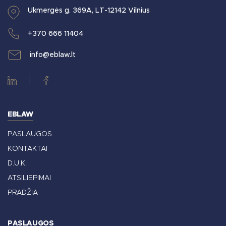
Ukmergės g. 369A, LT-12142 Vilnius
+370 666 11404
info@eblaw.lt
EBLAW
PASLAUGOS
KONTAKTAI
D.U.K.
ATSILIEPIMAI
PRADŽIA
PASLAUGOS