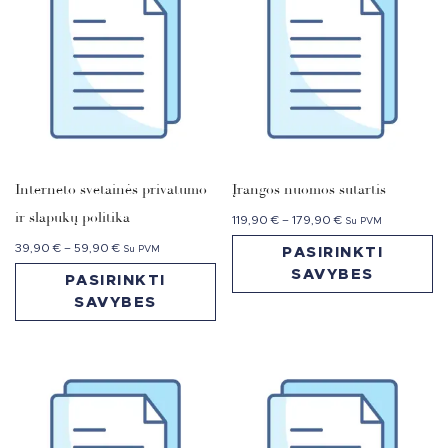
Interneto svetainės privatumo
Įrangos nuomos sutartis
ir slapukų politika
119,90
€
–
179,90
€
Su PVM
39,90
€
–
59,90
€
Su PVM
PASIRINKTI
SAVYBES
PASIRINKTI
SAVYBES