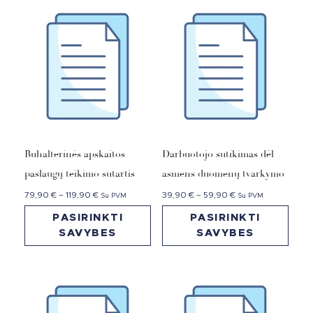
Buhalterinės apskaitos
Darbuotojo sutikimas dėl
paslaugų teikimo sutartis
asmens duomenų tvarkymo
79,90
€
–
119,90
€
39,90
€
–
59,90
€
Su PVM
Su PVM
PASIRINKTI
PASIRINKTI
SAVYBES
SAVYBES