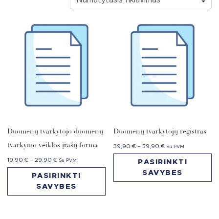
Duomenų tvarkytojo duomenų
Duomenų tvarkytojų registras
tvarkymo veiklos įrašų forma
39,90
€
–
59,90
€
Su PVM
19,90
€
–
29,90
€
Su PVM
PASIRINKTI
SAVYBES
PASIRINKTI
SAVYBES