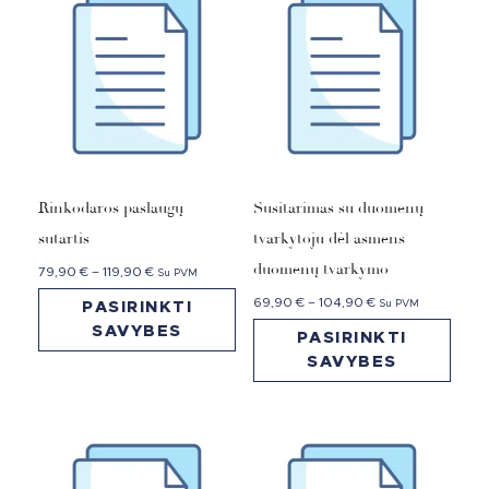
Rinkodaros paslaugų
Susitarimas su duomenų
sutartis
tvarkytoju dėl asmens
duomenų tvarkymo
79,90
€
–
119,90
€
Su PVM
69,90
€
–
104,90
€
Su PVM
PASIRINKTI
SAVYBES
PASIRINKTI
SAVYBES