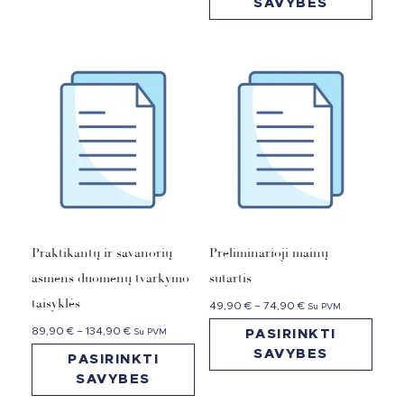
SAVYBES
Praktikantų ir savanorių
Preliminarioji mainų
asmens duomenų tvarkymo
sutartis
taisyklės
49,90
€
–
74,90
€
Su PVM
89,90
€
–
134,90
€
Su PVM
PASIRINKTI
SAVYBES
PASIRINKTI
SAVYBES