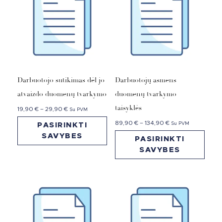
Darbuotojo sutikimas dėl jo
Darbuotojų asmens
atvaizdo duomenų tvarkymo
duomenų tvarkymo
taisyklės
19,90
€
–
29,90
€
Su PVM
89,90
€
–
134,90
€
Su PVM
PASIRINKTI
SAVYBES
PASIRINKTI
SAVYBES