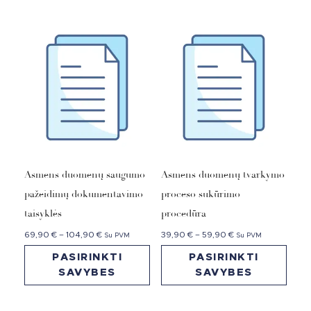
Asmens duomenų saugumo
Asmens duomenų tvarkymo
pažeidimų dokumentavimo
proceso sukūrimo
taisyklės
procedūra
69,90
€
–
104,90
€
39,90
€
–
59,90
€
Su PVM
Su PVM
PASIRINKTI
PASIRINKTI
SAVYBES
SAVYBES