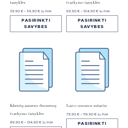
taisyklės
tvarkymo taisyklės
39,90
€
–
59,90
€
69,90
€
–
104,90
€
Su PVM
Su PVM
PASIRINKTI
PASIRINKTI
SAVYBES
SAVYBES
Klientų asmens duomenų
Laivo nuomos sutartis
tvarkymo taisyklės
79,90
€
–
119,90
€
Su PVM
89,90
€
–
134,90
€
Su PVM
PASIRINKTI