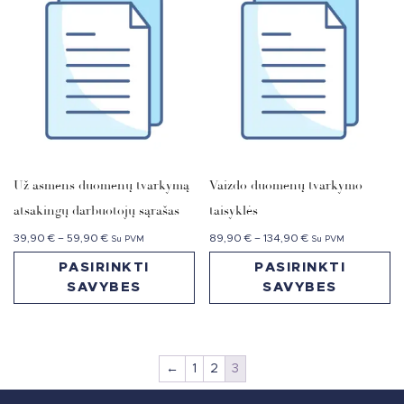
Už asmens duomenų tvarkymą
Vaizdo duomenų tvarkymo
atsakingų darbuotojų sąrašas
taisyklės
39,90
€
–
59,90
€
89,90
€
–
134,90
€
Su PVM
Su PVM
PASIRINKTI
PASIRINKTI
SAVYBES
SAVYBES
←
1
2
3