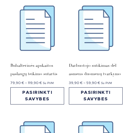
Buhalterinės apskaitos
Darbuotojo sutikimas dėl
paslaugų teikimo sutartis
asmens duomenų tvarkymo
79,90
€
–
119,90
€
39,90
€
–
59,90
€
Su PVM
Su PVM
PASIRINKTI
PASIRINKTI
SAVYBES
SAVYBES