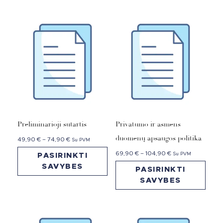
Preliminarioji sutartis
Privatumo ir asmens
duomenų apsaugos politika
49,90
€
–
74,90
€
Su PVM
69,90
€
–
104,90
€
Su PVM
PASIRINKTI
SAVYBES
PASIRINKTI
SAVYBES