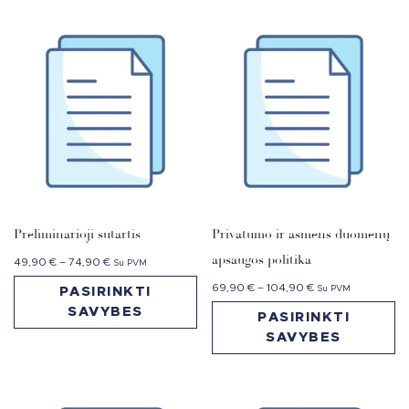
Preliminarioji sutartis
Privatumo ir asmens duomenų
apsaugos politika
49,90
€
–
74,90
€
Su PVM
69,90
€
–
104,90
€
Su PVM
PASIRINKTI
SAVYBES
PASIRINKTI
SAVYBES