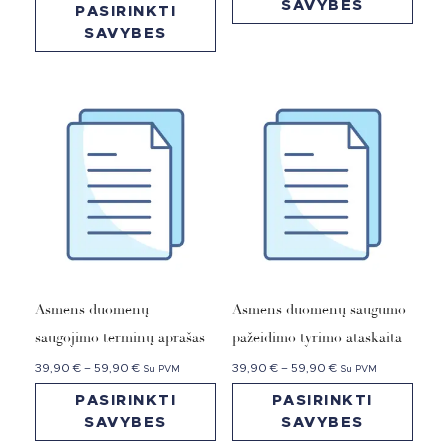
SAVYBES
PASIRINKTI
SAVYBES
Asmens duomenų
Asmens duomenų saugumo
saugojimo terminų aprašas
pažeidimo tyrimo ataskaita
39,90
€
–
59,90
€
39,90
€
–
59,90
€
Su PVM
Su PVM
PASIRINKTI
PASIRINKTI
SAVYBES
SAVYBES