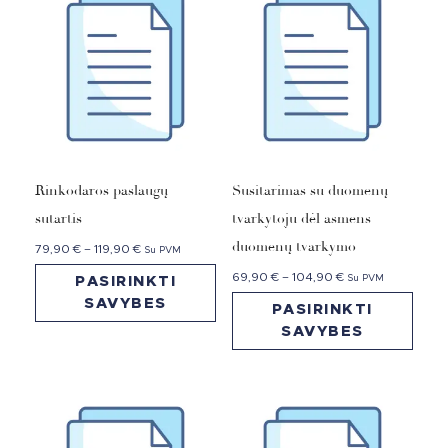
Rinkodaros paslaugų
Susitarimas su duomenų
sutartis
tvarkytoju dėl asmens
duomenų tvarkymo
79,90
€
–
119,90
€
Su PVM
69,90
€
–
104,90
€
Su PVM
PASIRINKTI
SAVYBES
PASIRINKTI
SAVYBES