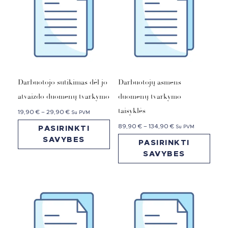
Darbuotojo sutikimas dėl jo
Darbuotojų asmens
atvaizdo duomenų tvarkymo
duomenų tvarkymo
taisyklės
19,90
€
–
29,90
€
Su PVM
89,90
€
–
134,90
€
Su PVM
PASIRINKTI
SAVYBES
PASIRINKTI
SAVYBES