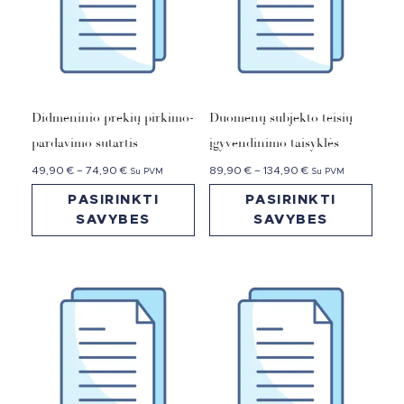
Didmeninio prekių pirkimo-
Duomenų subjekto teisių
pardavimo sutartis
įgyvendinimo taisyklės
49,90
€
–
74,90
€
89,90
€
–
134,90
€
Su PVM
Su PVM
PASIRINKTI
PASIRINKTI
SAVYBES
SAVYBES