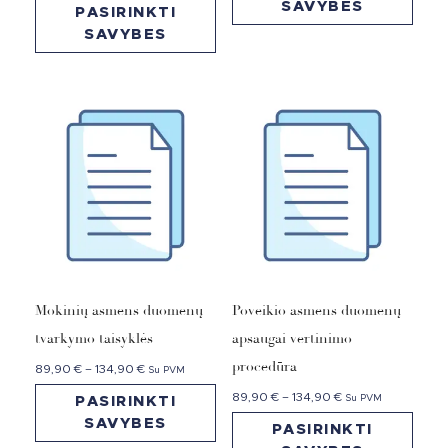
SAVYBES
PASIRINKTI
SAVYBES
Mokinių asmens duomenų
Poveikio asmens duomenų
tvarkymo taisyklės
apsaugai vertinimo
procedūra
89,90
€
–
134,90
€
Su PVM
89,90
€
–
134,90
€
Su PVM
PASIRINKTI
SAVYBES
PASIRINKTI