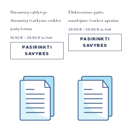
Duomenų valdytojo
Elektroninio pašto
duomenų tvarkymo veiklos
naudojimo tvarkos aprašas
įrašų forma
39,90
€
–
59,90
€
Su PVM
19,90
€
–
29,90
€
Su PVM
PASIRINKTI
SAVYBES
PASIRINKTI
SAVYBES