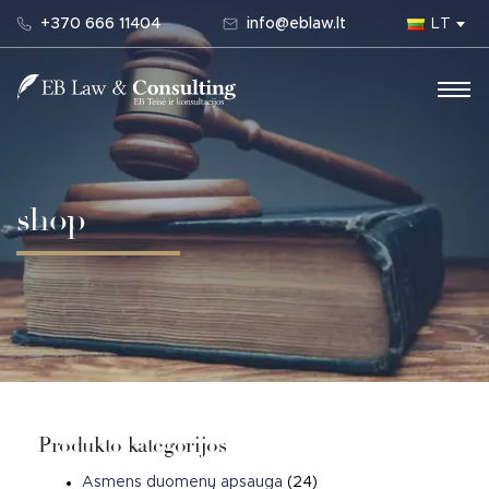
+370 666 11404
info@eblaw.lt
LT
Main Navigation
shop
Produkto kategorijos
Asmens duomenų apsauga
(24)