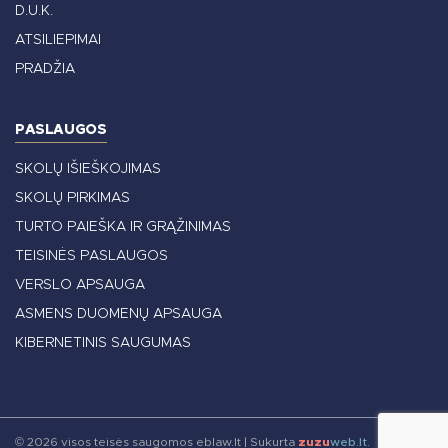
D.U.K.
ATSILIEPIMAI
PRADŽIA
PASLAUGOS
SKOLŲ IŠIEŠKOJIMAS
SKOLŲ PIRKIMAS
TURTO PAIEŠKA IR GRĄŽINIMAS
TEISINĖS PASLAUGOS
VERSLO APSAUGA
ASMENS DUOMENŲ APSAUGA
KIBERNETINIS SAUGUMAS
© 2026 visos teisės saugomos eblaw.lt
|
Sukurta
zuzu
web.lt
.