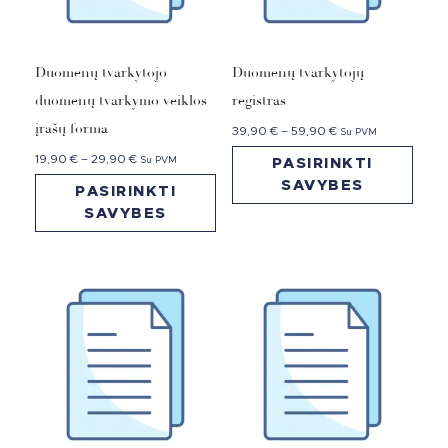
Duomenų tvarkytojo
Duomenų tvarkytojų
duomenų tvarkymo veiklos
registras
įrašų forma
39,90
€
–
59,90
€
Su PVM
19,90
€
–
29,90
€
Su PVM
PASIRINKTI
SAVYBES
PASIRINKTI
SAVYBES