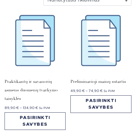
Praktikantų ir savanorių
Preliminarioji mainų sutartis
asmens duomenų tvarkymo
49,90
€
–
74,90
€
Su PVM
taisyklės
PASIRINKTI
SAVYBES
89,90
€
–
134,90
€
Su PVM
PASIRINKTI
SAVYBES