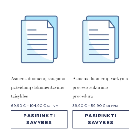
Asmens duomenų saugumo
Asmens duomenų tvarkymo
pažeidimų dokumentavimo
proceso sukūrimo
taisyklės
procedūra
69,90
€
–
104,90
€
39,90
€
–
59,90
€
Su PVM
Su PVM
PASIRINKTI
PASIRINKTI
SAVYBES
SAVYBES