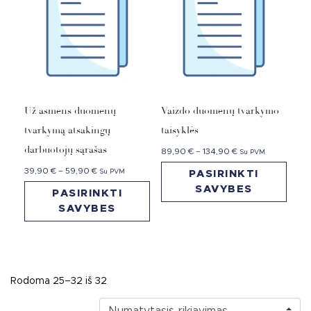
Už asmens duomenų
Vaizdo duomenų tvarkymo
tvarkymą atsakingų
taisyklės
darbuotojų sąrašas
89,90
€
–
134,90
€
Su PVM
39,90
€
–
59,90
€
Su PVM
PASIRINKTI
SAVYBES
PASIRINKTI
SAVYBES
Rodoma 25–32 iš 32