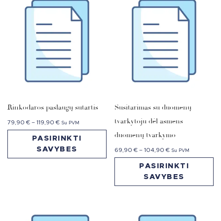
Rinkodaros paslaugų sutartis
Susitarimas su duomenų
tvarkytoju dėl asmens
79,90
€
–
119,90
€
Su PVM
duomenų tvarkymo
PASIRINKTI
SAVYBES
69,90
€
–
104,90
€
Su PVM
PASIRINKTI
SAVYBES