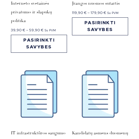
Interneto svetainės
Įrangos nuomos sutartis
privatumo ir slapukų
119,90
€
–
179,90
€
Su PVM
politika
PASIRINKTI
SAVYBES
39,90
€
–
59,90
€
Su PVM
PASIRINKTI
SAVYBES
IT infrastruktūros saugumo
Kandidatų asmens duomenų