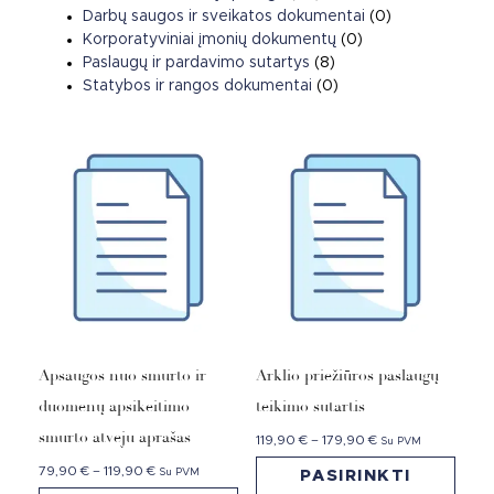
Darbų saugos ir sveikatos dokumentai
(0)
Korporatyviniai įmonių dokumentų
(0)
Paslaugų ir pardavimo sutartys
(8)
Statybos ir rangos dokumentai
(0)
Apsaugos nuo smurto ir
Arklio priežiūros paslaugų
duomenų apsikeitimo
teikimo sutartis
smurto atveju aprašas
119,90
€
–
179,90
€
Su PVM
79,90
€
–
119,90
€
Su PVM
PASIRINKTI