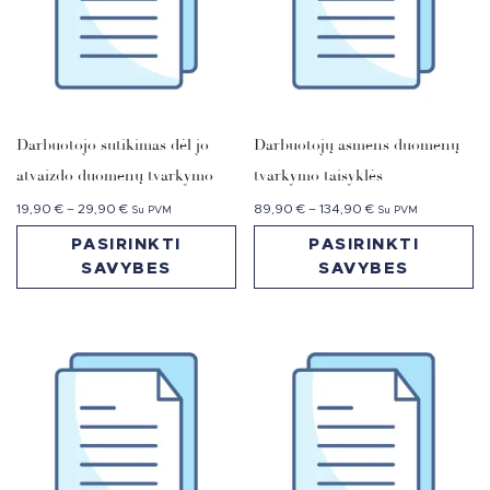
Darbuotojo sutikimas dėl jo
Darbuotojų asmens duomenų
atvaizdo duomenų tvarkymo
tvarkymo taisyklės
19,90
€
–
29,90
€
89,90
€
–
134,90
€
Su PVM
Su PVM
PASIRINKTI
PASIRINKTI
SAVYBES
SAVYBES