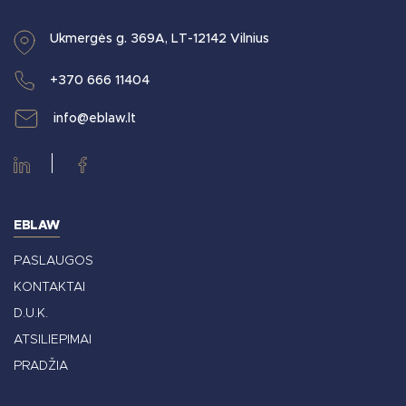
Ukmergės g. 369A, LT-12142 Vilnius
+370 666 11404
info@eblaw.lt
EBLAW
PASLAUGOS
KONTAKTAI
D.U.K.
ATSILIEPIMAI
PRADŽIA