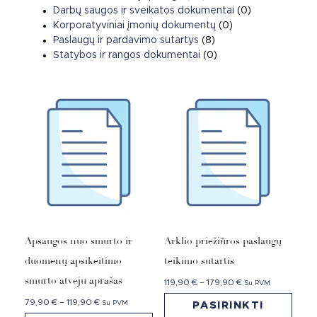
Darbų saugos ir sveikatos dokumentai
(0)
Korporatyviniai įmonių dokumentų
(0)
Paslaugų ir pardavimo sutartys
(8)
Statybos ir rangos dokumentai
(0)
Apsaugos nuo smurto ir
Arklio priežiūros paslaugų
duomenų apsikeitimo
teikimo sutartis
smurto atveju aprašas
119,90
€
–
179,90
€
Su PVM
79,90
€
–
119,90
€
Su PVM
PASIRINKTI