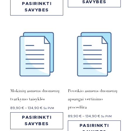
SAVYBES
PASIRINKTI
SAVYBES
Mokinių asmens duomenų
Poveikio asmens duomenų
tvarkymo taisyklės
apsaugai vertinimo
procedūra
89,90
€
–
134,90
€
Su PVM
89,90
€
–
134,90
€
Su PVM
PASIRINKTI
SAVYBES
PASIRINKTI