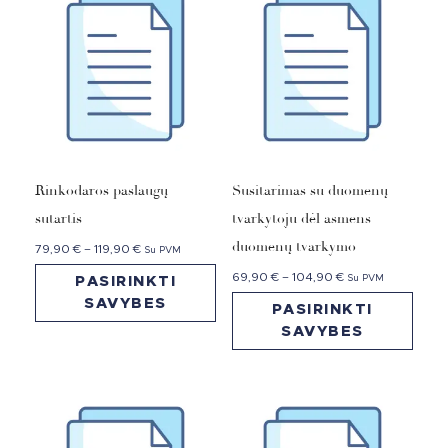
Rinkodaros paslaugų
Susitarimas su duomenų
sutartis
tvarkytoju dėl asmens
duomenų tvarkymo
79,90
€
–
119,90
€
Su PVM
69,90
€
–
104,90
€
Su PVM
PASIRINKTI
SAVYBES
PASIRINKTI
SAVYBES