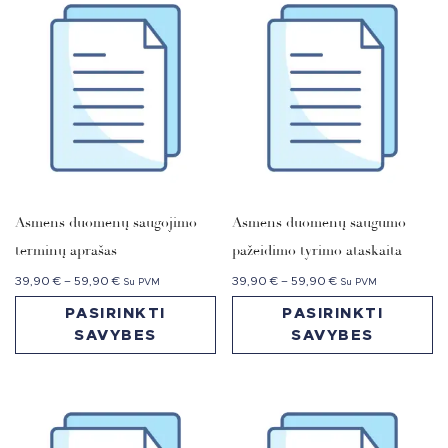
Asmens duomenų saugojimo
Asmens duomenų saugumo
terminų aprašas
pažeidimo tyrimo ataskaita
39,90
€
–
59,90
€
39,90
€
–
59,90
€
Su PVM
Su PVM
PASIRINKTI
PASIRINKTI
SAVYBES
SAVYBES