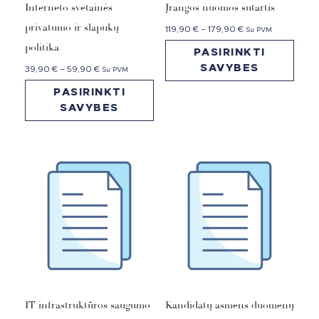
Interneto svetainės
Įrangos nuomos sutartis
privatumo ir slapukų
119,90
€
–
179,90
€
Su PVM
politika
PASIRINKTI
SAVYBES
39,90
€
–
59,90
€
Su PVM
PASIRINKTI
SAVYBES
IT infrastruktūros saugumo
Kandidatų asmens duomenų