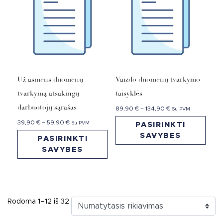
Už asmens duomenų
Vaizdo duomenų tvarkymo
tvarkymą atsakingų
taisyklės
darbuotojų sąrašas
89,90
€
–
134,90
€
Su PVM
39,90
€
–
59,90
€
Su PVM
PASIRINKTI
SAVYBES
PASIRINKTI
SAVYBES
Rodoma 1–12 iš 32