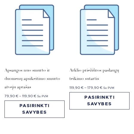
Apsaugos nuo smurto ir
Arklio priežiūros paslaugų
duomenų apsikeitimo smurto
teikimo sutartis
atveju aprašas
119,90
€
–
179,90
€
Su PVM
79,90
€
–
119,90
€
Su PVM
PASIRINKTI
SAVYBES
PASIRINKTI
SAVYBES