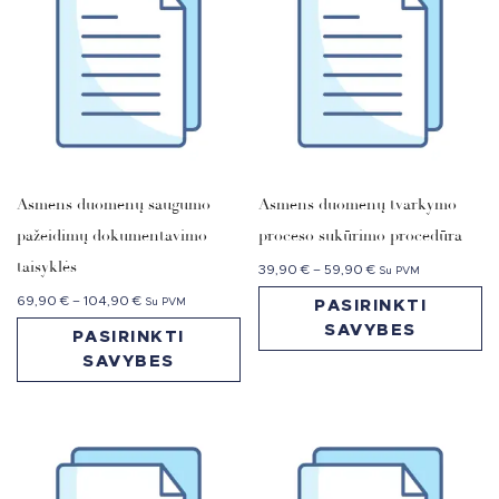
Asmens duomenų saugumo
Asmens duomenų tvarkymo
pažeidimų dokumentavimo
proceso sukūrimo procedūra
taisyklės
39,90
€
–
59,90
€
Su PVM
69,90
€
–
104,90
€
Su PVM
PASIRINKTI
SAVYBES
PASIRINKTI
SAVYBES