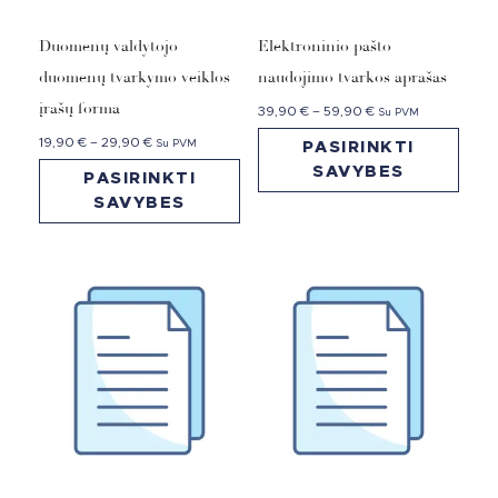
Duomenų valdytojo
Elektroninio pašto
duomenų tvarkymo veiklos
naudojimo tvarkos aprašas
įrašų forma
39,90
€
–
59,90
€
Su PVM
19,90
€
–
29,90
€
Su PVM
PASIRINKTI
SAVYBES
PASIRINKTI
SAVYBES