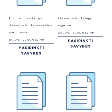
Duomenų tvarkytojo
Duomenų tvarkytojų
duomenų tvarkymo veiklos
registras
įrašų forma
39,90
€
–
59,90
€
Su PVM
19,90
€
–
29,90
€
Su PVM
PASIRINKTI
SAVYBES
PASIRINKTI
SAVYBES