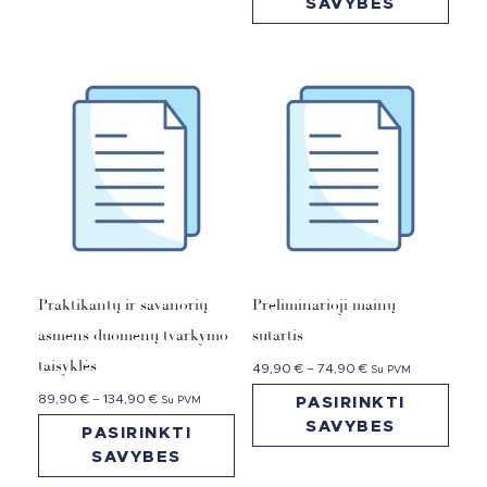
SAVYBES
Praktikantų ir savanorių
Preliminarioji mainų
asmens duomenų tvarkymo
sutartis
taisyklės
49,90
€
–
74,90
€
Su PVM
89,90
€
–
134,90
€
Su PVM
PASIRINKTI
SAVYBES
PASIRINKTI
SAVYBES