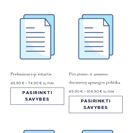
Preliminarioji sutartis
Privatumo ir asmens
duomenų apsaugos politika
49,90
€
–
74,90
€
Su PVM
69,90
€
–
104,90
€
Su PVM
PASIRINKTI
SAVYBES
PASIRINKTI
SAVYBES