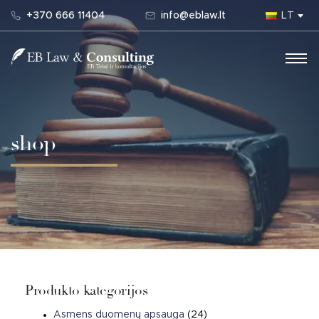
+370 666 11404
info@eblaw.lt
LT
Main Navigation
shop
Produkto kategorijos
Asmens duomenų apsauga
(24)