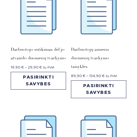
Darbuotojo sutikimas dėl jo
Darbuotojų asmens
atvaizdo duomenų tvarkymo
duomenų tvarkymo
taisyklės
19,90
€
–
29,90
€
Su PVM
89,90
€
–
134,90
€
Su PVM
PASIRINKTI
SAVYBES
PASIRINKTI
SAVYBES