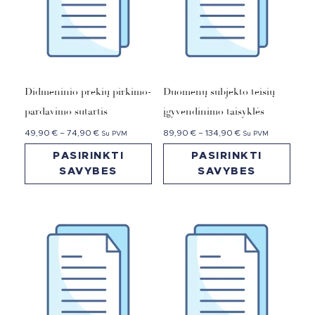
Didmeninio prekių pirkimo-
Duomenų subjekto teisių
pardavimo sutartis
įgyvendinimo taisyklės
49,90
€
–
74,90
€
89,90
€
–
134,90
€
Su PVM
Su PVM
PASIRINKTI
PASIRINKTI
SAVYBES
SAVYBES