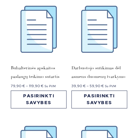
Buhalterinės apskaitos
Darbuotojo sutikimas dėl
paslaugų teikimo sutartis
asmens duomenų tvarkymo
79,90
€
–
119,90
€
39,90
€
–
59,90
€
Su PVM
Su PVM
PASIRINKTI
PASIRINKTI
SAVYBES
SAVYBES