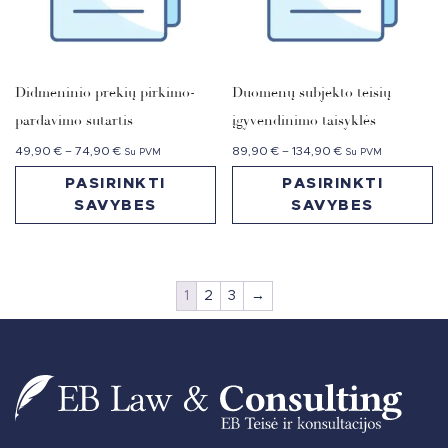
Didmeninio prekių pirkimo-
Duomenų subjekto teisių
pardavimo sutartis
įgyvendinimo taisyklės
49,90
€
–
74,90
€
89,90
€
–
134,90
€
Su PVM
Su PVM
PASIRINKTI
PASIRINKTI
SAVYBES
SAVYBES
1
2
3
→