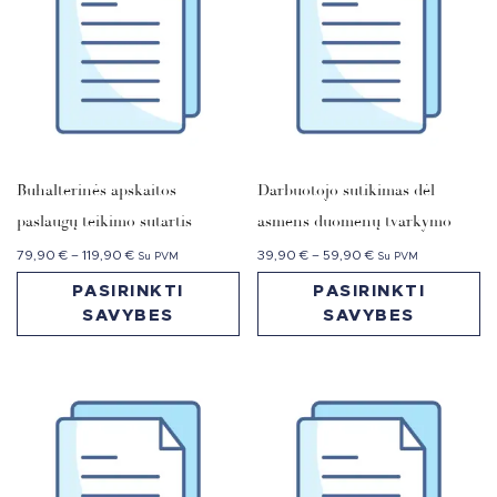
Buhalterinės apskaitos
Darbuotojo sutikimas dėl
paslaugų teikimo sutartis
asmens duomenų tvarkymo
79,90
€
–
119,90
€
39,90
€
–
59,90
€
Su PVM
Su PVM
PASIRINKTI
PASIRINKTI
SAVYBES
SAVYBES