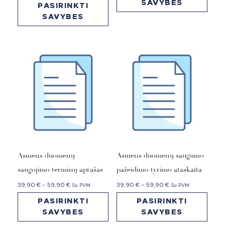
SAVYBES
PASIRINKTI
SAVYBES
Asmens duomenų
Asmens duomenų saugumo
saugojimo terminų aprašas
pažeidimo tyrimo ataskaita
39,90
€
–
59,90
€
39,90
€
–
59,90
€
Su PVM
Su PVM
PASIRINKTI
PASIRINKTI
SAVYBES
SAVYBES