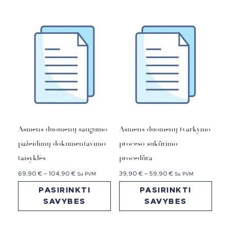
Asmens duomenų saugumo
Asmens duomenų tvarkymo
pažeidimų dokumentavimo
proceso sukūrimo
taisyklės
procedūra
69,90
€
–
104,90
€
39,90
€
–
59,90
€
Su PVM
Su PVM
PASIRINKTI
PASIRINKTI
SAVYBES
SAVYBES