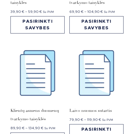
taisyklės
tvarkymo taisyklės
39,90
€
–
59,90
€
69,90
€
–
104,90
€
Su PVM
Su PVM
PASIRINKTI
PASIRINKTI
SAVYBES
SAVYBES
Klientų asmens duomenų
Laivo nuomos sutartis
tvarkymo taisyklės
79,90
€
–
119,90
€
Su PVM
89,90
€
–
134,90
€
Su PVM
PASIRINKTI